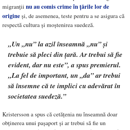
nu au comis crime în țările lor de
migranții
origine
și, de asemenea, teste pentru a se asigura că
respectă cultura și moștenirea suedeză.
„Un „nu” la azil înseamnă „nu” și
trebuie să pleci din țară. Ar trebui să fie
evident, dar nu este”, a spus premierul.
„La fel de important, un „da” ar trebui
să însemne că te implici cu adevărat în
societatea suedeză.”
Kristersson a spus că cetățenia nu înseamnă doar
obținerea unui pașaport și ar trebui să fie un