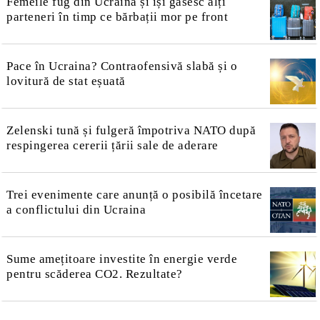
Femeile fug din Ucraina și își găsesc alți
parteneri în timp ce bărbații mor pe front
Pace în Ucraina? Contraofensivă slabă și o
lovitură de stat eșuată
Zelenski tună și fulgeră împotriva NATO după
respingerea cererii țării sale de aderare
Trei evenimente care anunță o posibilă încetare
a conflictului din Ucraina
Sume amețitoare investite în energie verde
pentru scăderea CO2. Rezultate?