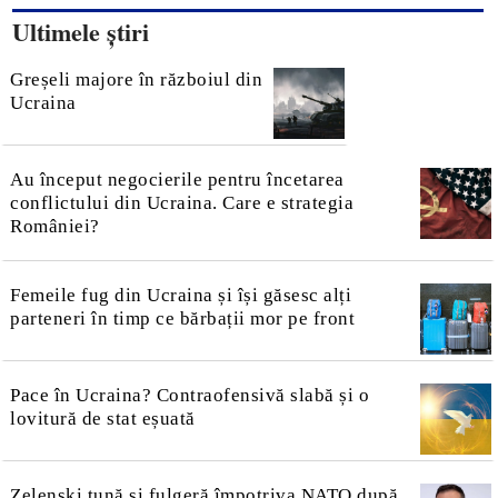
Ultimele știri
Greșeli majore în războiul din
Ucraina
Au început negocierile pentru încetarea
conflictului din Ucraina. Care e strategia
României?
Femeile fug din Ucraina și își găsesc alți
parteneri în timp ce bărbații mor pe front
Pace în Ucraina? Contraofensivă slabă și o
lovitură de stat eșuată
Zelenski tună și fulgeră împotriva NATO după