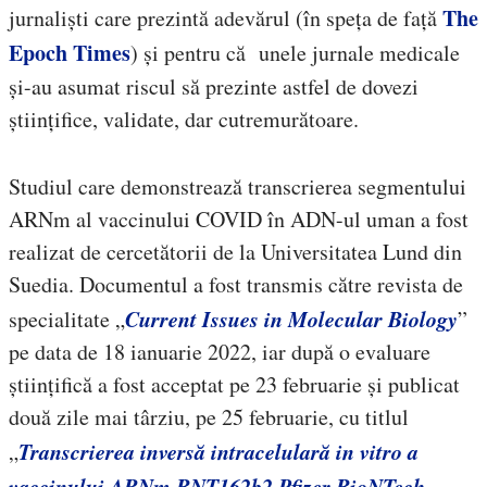
The
jurnaliști care prezintă adevărul (în speța de față
Epoch Times
) și pentru că unele jurnale medicale
și-au asumat riscul să prezinte astfel de dovezi
științifice, validate, dar cutremurătoare.
Studiul care demonstrează transcrierea segmentului
ARNm al vaccinului COVID în ADN-ul uman a fost
realizat de cercetătorii de la Universitatea Lund din
Suedia. Documentul a fost transmis către revista de
Current Issues in Molecular Biology
specialitate „
”
pe data de 18 ianuarie 2022, iar după o evaluare
științifică a fost acceptat pe 23 februarie și publicat
două zile mai târziu, pe 25 februarie, cu titlul
Transcrierea inversă intracelulară in vitro a
„
vaccinului ARNm BNT162b2 Pfizer BioNTech