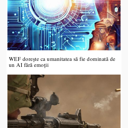
WEF dorește ca umanitatea să fie dominată de
un AI fără emoții