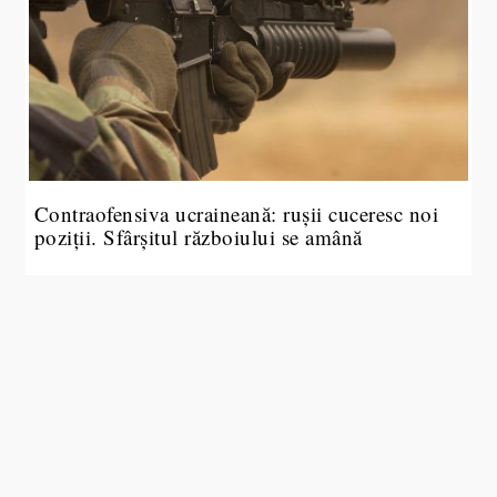
Contraofensiva ucraineană: rușii cuceresc noi
poziții. Sfârșitul războiului se amână