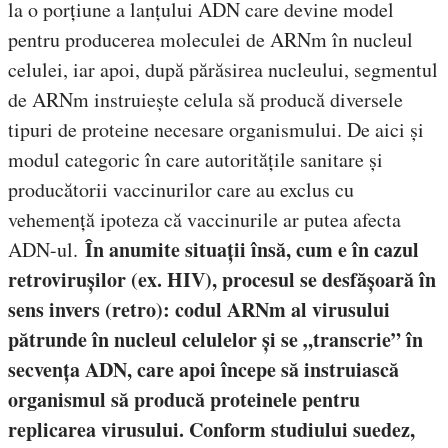
la o porțiune a lanțului ADN care devine model
pentru producerea moleculei de ARNm în nucleul
celulei, iar apoi, după părăsirea nucleului, segmentul
de ARNm instruiește celula să producă diversele
tipuri de proteine necesare organismului. De aici și
modul categoric în care autoritățile sanitare și
producătorii vaccinurilor care au exclus cu
vehemență ipoteza că vaccinurile ar putea afecta
În anumite situații însă, cum e în cazul
ADN-ul.
retrovirușilor (ex. HIV), procesul se desfășoară în
sens invers (retro): codul ARNm al virusului
pătrunde în nucleul celulelor și se „transcrie” în
secvența ADN, care apoi începe să instruiască
organismul să producă proteinele pentru
replicarea virusului. Conform studiului suedez,