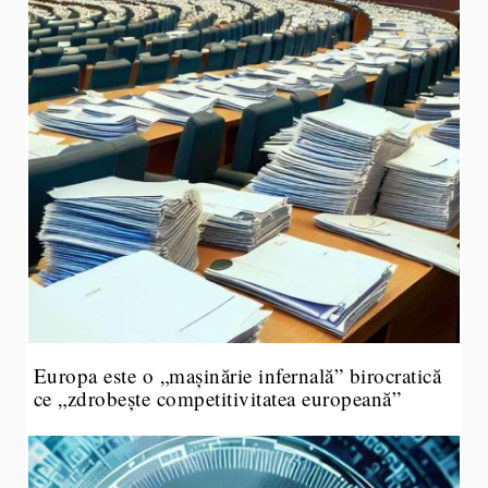
Europa este o „mașinărie infernală” birocratică
ce „zdrobește competitivitatea europeană”