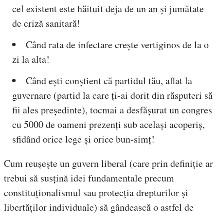
cel existent este hăituit deja de un an și jumătate
de criză sanitară!
Când rata de infectare crește vertiginos de la o
zi la alta!
Când ești conștient că partidul tău, aflat la
guvernare (partid la care ți-ai dorit din răsputeri să
fii ales președinte), tocmai a desfășurat un congres
cu 5000 de oameni prezenți sub același acoperiș,
sfidând orice lege și orice bun-simț!
Cum reușește un guvern liberal (care prin definiție ar
trebui să susțină idei fundamentale precum
constituționalismul sau protecția drepturilor și
libertăților individuale) să gândească o astfel de