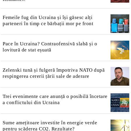
Femeile fug din Ucraina și își găsesc alți
parteneri în timp ce bărbații mor pe front
Pace în Ucraina? Contraofensivă slabă și o
lovitură de stat eșuată
Zelenski tună și fulgeră împotriva NATO după
respingerea cererii țării sale de aderare
Trei evenimente care anunță o posibilă încetare
a conflictului din Ucraina
Sume amețitoare investite în energie verde
pentru scăderea CO2. Rezultate?