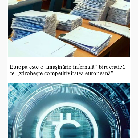
Europa este o „mașinărie infernală” birocratică
ce „zdrobește competitivitatea europeană”