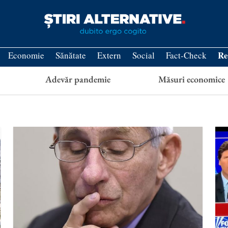
Re
Economie
Sănătate
Extern
Social
Fact-Check
Adevăr pandemie
Măsuri economice