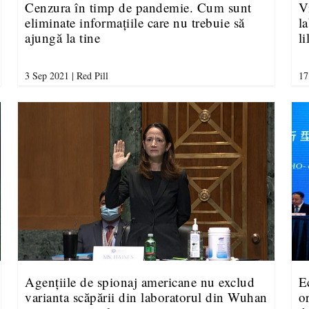
Cenzura în timp de pandemie. Cum sunt
V
eliminate informațiile care nu trebuie să
l
ajungă la tine
li
3 Sep 2021
|
Red Pill
17
Agențiile de spionaj americane nu exclud
E
varianta scăpării din laboratorul din Wuhan
o