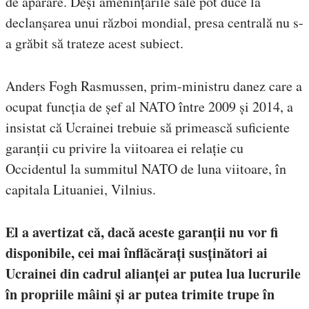
de apărare. Deși amenințările sale pot duce la
declanșarea unui război mondial, presa centrală nu s-
a grăbit să trateze acest subiect.
Anders Fogh Rasmussen, prim-ministru danez care a
ocupat funcția de șef al NATO între 2009 și 2014, a
insistat că Ucrainei trebuie să primească suficiente
garanții cu privire la viitoarea ei relație cu
Occidentul la summitul NATO de luna viitoare, în
capitala Lituaniei, Vilnius.
El a avertizat că, dacă aceste garanții nu vor fi
disponibile, cei mai înflăcărați susținători ai
Ucrainei din cadrul alianței ar putea lua lucrurile
în propriile mâini și ar putea trimite trupe în