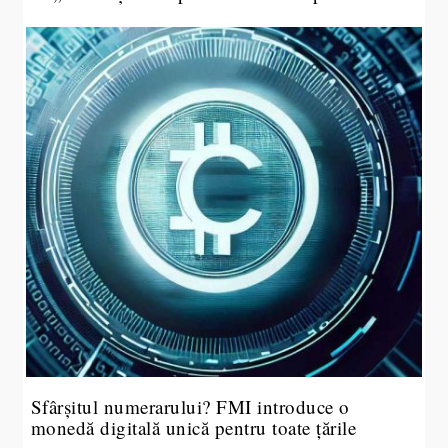
Sfârșitul numerarului? FMI introduce o
monedă digitală unică pentru toate țările