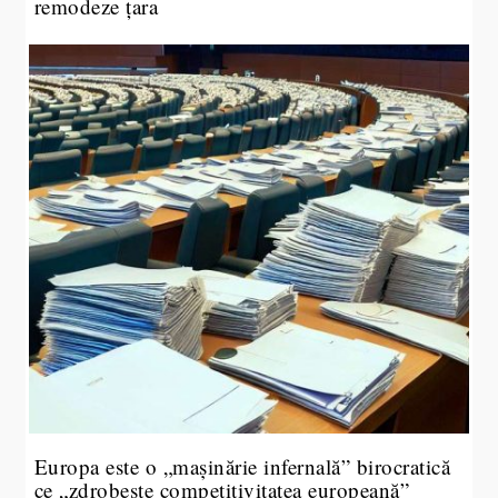
remodeze țara
Europa este o „mașinărie infernală” birocratică
ce „zdrobește competitivitatea europeană”