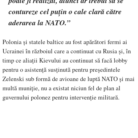
poate fi realizat, atunci ar trebui să se
contureze cel puțin o cale clară către
aderarea la NATO.”
Polonia și statele baltice au fost apărători fermi ai
Ucrainei în războiul care a continuat cu Rusia și, în
timp ce aliații Kievului au continuat să facă lobby
pentru o asistență susținută pentru președintele
Zelenski sub formă de avioane de luptă NATO și mai
multă muniție, nu a existat niciun fel de plan al
guvernului polonez pentru intervenție militară.