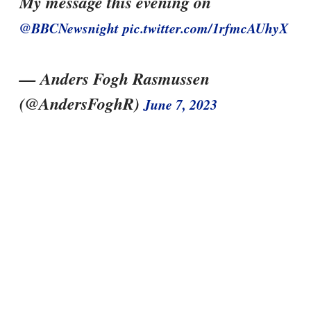
My message this evening on
@BBCNewsnight
pic.twitter.com/1rfmcAUhyX
— Anders Fogh Rasmussen
(@AndersFoghR)
June 7, 2023