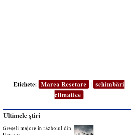
Etichete:
Marea Resetare
|
schimbări
climatice
Ultimele știri
Greșeli majore în războiul din
Ucraina