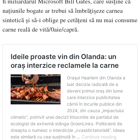
fi miliardarul Microsoft Bill Gates, care susține că
națiunile bogate ar trebui să îmbrățișeze carnea
sintetică și să-i oblige pe cetățeni să nu mai consume
carne reală de vită/0aie/capră.