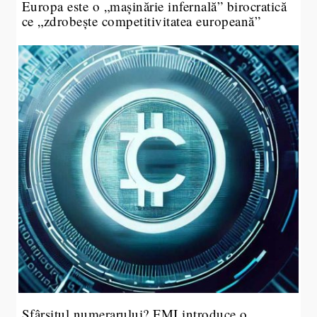
Europa este o „mașinărie infernală” birocratică
ce „zdrobește competitivitatea europeană”
Sfârșitul numerarului? FMI introduce o