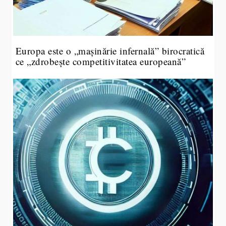
Europa este o „mașinărie infernală” birocratică
ce „zdrobește competitivitatea europeană”