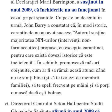
susținut in
al Declarației Marii Barrington, a
anul 2009, că închiderile nu au funcționat
în
cazul gripei spaniole. Cu peste un deceniu în
urmă, John Barry a constatat că, în mod istoric,
carantinele nu au avut succes: “Autorul susține
majoritatea NPI-urilor (intervenții non-
farmaceutice) propuse, cu excepția carantinei,
pentru care există dovezi istorice că este
ineficientă”. În schimb, promovează măsuri
obișnuite, cum ar fi să rămâi acasă atunci când
nu te simți bine (și să te izolezi de membrii
familiei), să te speli frecvent pe mâini și să porți
o mască dacă ești bolnav.
Directorul Centrului Seton Hall pentru Studii
afirmă in anul 2009 că
Globale în Sănătate