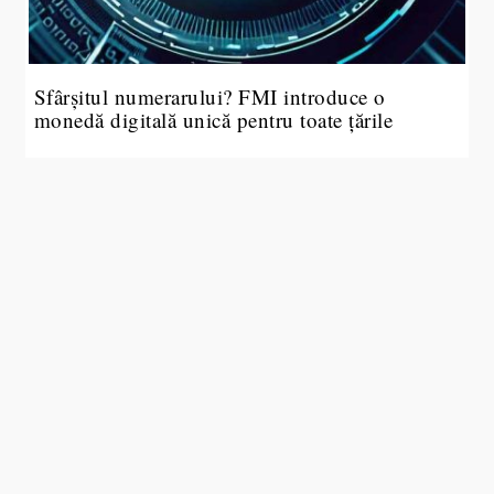
Sfârșitul numerarului? FMI introduce o
monedă digitală unică pentru toate țările