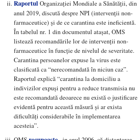
Raportul
Organizației Mondiale a Sănătății, din
anul 2019, discută despre NPI (intervenții non-
farmaceutice) și de ce carantina este ineficientă.
În tabelul nr. 1 din documentul atașat, OMS
listează recomandările lor de intervenții non-
farmaceutice în funcție de nivelul de severitate.
Carantina persoanelor expuse la virus este
clasificată ca “nerecomandată în niciun caz”.
Raportul explică “carantina la domiciliu a
indivizilor expuși pentru a reduce transmisia nu
este recomandată deoarece nu există o justificare
evidentă pentru această măsură și ar exista
dificultăți considerabile în implementarea
acesteia”.
recunoaște
OMS
, in anul 2006, că distanțarea