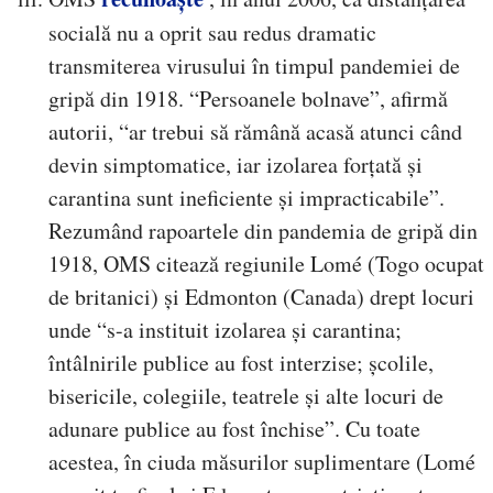
socială nu a oprit sau redus dramatic
transmiterea virusului în timpul pandemiei de
gripă din 1918. “Persoanele bolnave”, afirmă
autorii, “ar trebui să rămână acasă atunci când
devin simptomatice, iar izolarea forțată și
carantina sunt ineficiente și impracticabile”.
Rezumând rapoartele din pandemia de gripă din
1918, OMS citează regiunile Lomé (Togo ocupat
de britanici) și Edmonton (Canada) drept locuri
unde “s-a instituit izolarea și carantina;
întâlnirile publice au fost interzise; școlile,
bisericile, colegiile, teatrele și alte locuri de
adunare publice au fost închise”. Cu toate
acestea, în ciuda măsurilor suplimentare (Lomé