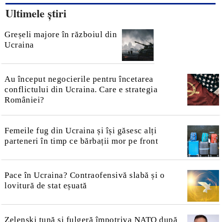
Ultimele știri
Greșeli majore în războiul din
Ucraina
Au început negocierile pentru încetarea
conflictului din Ucraina. Care e strategia
României?
Femeile fug din Ucraina și își găsesc alți
parteneri în timp ce bărbații mor pe front
Pace în Ucraina? Contraofensivă slabă și o
lovitură de stat eșuată
Zelenski tună și fulgeră împotriva NATO după