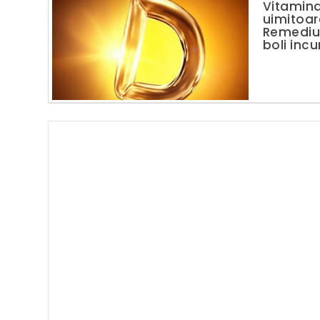
Vitamina
uimitoar
Remediu
boli incu