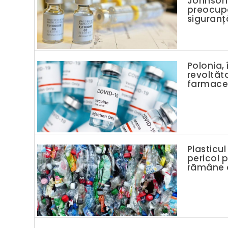
Johnson 
preocupă
siguranț
Polonia, 
revoltăt
farmaceu
Plasticul
pericol 
rămâne 