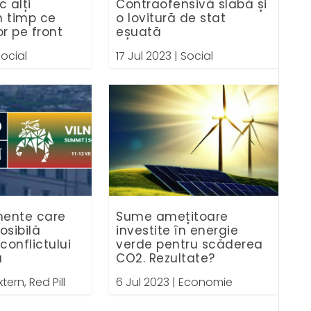
c alți
Contraofensivă slabă și
n timp ce
o lovitură de stat
r pe front
eșuată
ocial
17 Jul 2023
|
Social
mente care
Sume amețitoare
osibilă
investite în energie
conflictului
verde pentru scăderea
a
CO2. Rezultate?
xtern
,
Red Pill
6 Jul 2023
|
Economie