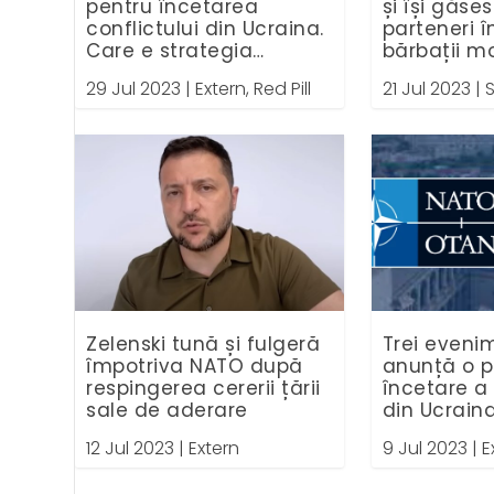
pentru încetarea
și își găses
conflictului din Ucraina.
parteneri î
Care e strategia
bărbații mo
României?
29 Jul 2023
|
Extern
,
Red Pill
21 Jul 2023
|
S
Zelenski tună și fulgeră
Trei eveni
împotriva NATO după
anunță o p
respingerea cererii țării
încetare a 
sale de aderare
din Ucrain
12 Jul 2023
|
Extern
9 Jul 2023
|
E