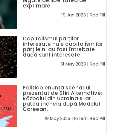
legate de libertatea de
exprimare
19 Jun 2023
|
Red Pill
Capitalismul părților
interesate nu e capitalism iar
părțile n-au fost întrebate
dacă sunt interesate
31 May 2023
|
Red Pill
Politico enunță scenariul
prezentat de Știri Alternative:
Războiul din Ucraina s-ar
putea încheia după Modelul
Coreean.
19 May 2023
|
Extern
,
Red Pill