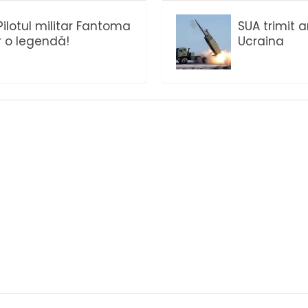
ilotul militar Fantoma
SUA trimit 
ar o legendă!
Ucraina