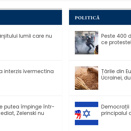
POLITICĂ
ârșitului lumii care nu
Peste 400 de
ce proteste
 interzis ivermectina
Țările din E
Ucrainei, d
e putea împinge într-
Democrații 
ediat, Zelenski nu
principalul a