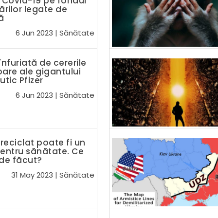
Covid-19 pe fondul
rilor legate de
ă
6 Jun 2023
|
Sănătate
înfuriată de cererile
oare ale gigantului
tic Pfizer
6 Jun 2023
|
Sănătate
 reciclat poate fi un
pentru sănătate. Ce
de făcut?
31 May 2023
|
Sănătate