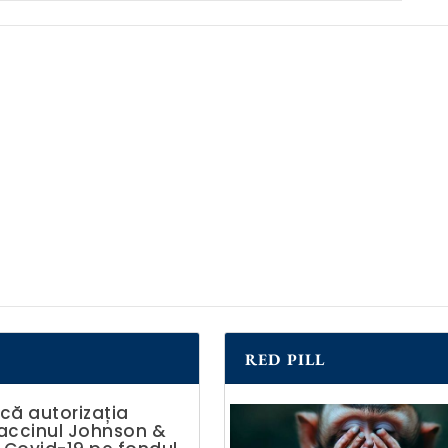
RED PILL
că autorizația
accinul Johnson &