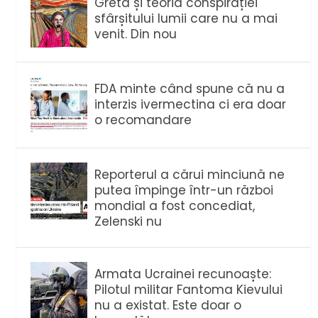
Greta și teoria conspirației
sfârșitului lumii care nu a mai
venit. Din nou
FDA minte când spune că nu a
interzis ivermectina ci era doar
o recomandare
Reporterul a cărui minciună ne
putea împinge într-un război
mondial a fost concediat,
Zelenski nu
Armata Ucrainei recunoaște:
Pilotul militar Fantoma Kievului
nu a existat. Este doar o