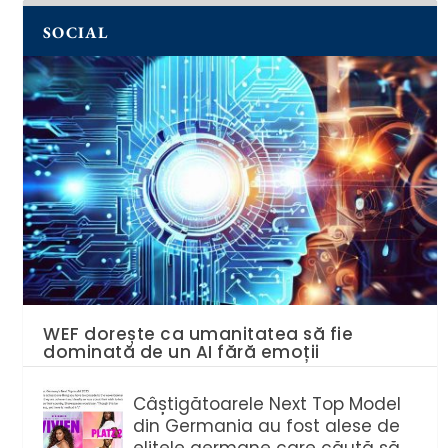
SOCIAL
WEF dorește ca umanitatea să fie
dominată de un AI fără emoții
Câștigătoarele Next Top Model
din Germania au fost alese de
elitele germane care căută să