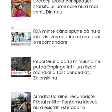
Greta și teoria conspirației
sfârșitului lumii care nu a mai
venit. Din nou
FDA minte când spune că nu a
interzis ivermectina ci era doar
o recomandare
Reporterul a cărui minciună ne
putea împinge într-un război
mondial a fost concediat,
Zelenski nu
Armata Ucrainei recunoaște:
Pilotul militar Fantoma Kievului
nu a existat. Este doar o