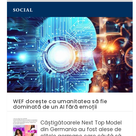
SOCIAL
WEF dorește ca umanitatea să fie
dominată de un AI fără emoții
Câștigătoarele Next Top Model
din Germania au fost alese de
elitele germane care căută să